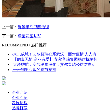
上一篇：
御景半岛甲醛治理
下一篇：
绿茵花园别墅
RECOMMEND /
热门推荐
-
众志成城！艾尔普瑞心系武汉，面对疫情 人人有
-
【病毒无情 企业有爱】 艾尔普瑞集团捐赠抗菌抑
-
大爱护航，空气消毒净化，艾尔普瑞公益防疫活
-
一份别出心裁的春节祝福
企业介绍
企业介绍
发展历程
品牌打假