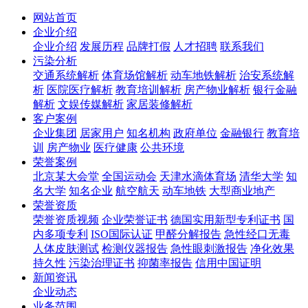
网站首页
企业介绍
企业介绍
发展历程
品牌打假
人才招聘
联系我们
污染分析
交通系统解析
体育场馆解析
动车地铁解析
治安系统解
析
医院医疗解析
教育培训解析
房产物业解析
银行金融
解析
文娱传媒解析
家居装修解析
客户案例
企业集团
居家用户
知名机构
政府单位
金融银行
教育培
训
房产物业
医疗健康
公共环境
荣誉案例
北京某大会堂
全国运动会
天津水滴体育场
清华大学
知
名大学
知名企业
航空航天
动车地铁
大型商业地产
荣誉资质
荣誉资质视频
企业荣誉证书
德国实用新型专利证书
国
内多项专利
ISO国际认证
甲醛分解报告
急性经口无毒
人体皮肤测试
检测仪器报告
急性眼刺激报告
净化效果
持久性
污染治理证书
抑菌率报告
信用中国证明
新闻资讯
企业动态
业务范围