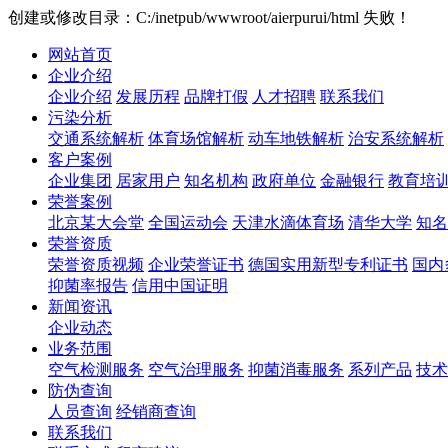
创建或修改目录：C:/inetpub/wwwroot/aierpurui/html 失败！
网站首页
企业介绍
企业介绍
发展历程
品牌打假
人才招聘
联系我们
污染分析
交通系统解析
体育场馆解析
动车地铁解析
治安系统解析
客户案例
企业集团
居家用户
知名机构
政府单位
金融银行
教育培
荣誉案例
北京某大会堂
全国运动会
天津水滴体育场
清华大学
知名
荣誉资质
荣誉资质视频
企业荣誉证书
德国实用新型专利证书
国内
抑菌率报告
信用中国证明
新闻资讯
企业动态
业务范围
空气检测服务
空气治理服务
抑菌消毒服务
系列产品
技术
防伪查询
人员查询
经销商查询
联系我们