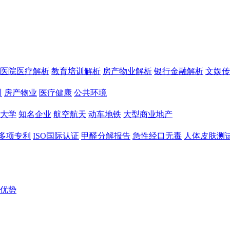
医院医疗解析
教育培训解析
房产物业解析
银行金融解析
文娱传
训
房产物业
医疗健康
公共环境
大学
知名企业
航空航天
动车地铁
大型商业地产
多项专利
ISO国际认证
甲醛分解报告
急性经口无毒
人体皮肤测
优势