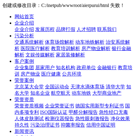
创建或修改目录：C:/inetpub/wwwroot/aierpurui/html 失败！
网站首页
企业介绍
企业介绍
发展历程
品牌打假
人才招聘
联系我们
污染分析
交通系统解析
体育场馆解析
动车地铁解析
治安系统解
析
医院医疗解析
教育培训解析
房产物业解析
银行金融
解析
文娱传媒解析
家居装修解析
客户案例
企业集团
居家用户
知名机构
政府单位
金融银行
教育培
训
房产物业
医疗健康
公共环境
荣誉案例
北京某大会堂
全国运动会
天津水滴体育场
清华大学
知
名大学
知名企业
航空航天
动车地铁
大型商业地产
荣誉资质
荣誉资质视频
企业荣誉证书
德国实用新型专利证书
国
内多项专利
ISO国际认证
甲醛分解报告
急性经口无毒
人体皮肤测试
检测仪器报告
急性眼刺激报告
净化效果
持久性
污染治理证书
抑菌率报告
信用中国证明
新闻资讯