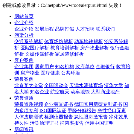
创建或修改目录：C:/inetpub/wwwroot/aierpurui/html 失败！
网站首页
企业介绍
企业介绍
发展历程
品牌打假
人才招聘
联系我们
污染分析
交通系统解析
体育场馆解析
动车地铁解析
治安系统解
析
医院医疗解析
教育培训解析
房产物业解析
银行金融
解析
文娱传媒解析
家居装修解析
客户案例
企业集团
居家用户
知名机构
政府单位
金融银行
教育培
训
房产物业
医疗健康
公共环境
荣誉案例
北京某大会堂
全国运动会
天津水滴体育场
清华大学
知
名大学
知名企业
航空航天
动车地铁
大型商业地产
荣誉资质
荣誉资质视频
企业荣誉证书
德国实用新型专利证书
国
内多项专利
ISO国际认证
甲醛分解报告
急性经口无毒
人体皮肤测试
检测仪器报告
急性眼刺激报告
净化效果
持久性
污染治理证书
抑菌率报告
信用中国证明
新闻资讯