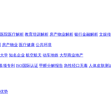
医院医疗解析
教育培训解析
房产物业解析
银行金融解析
文娱传
训
房产物业
医疗健康
公共环境
大学
知名企业
航空航天
动车地铁
大型商业地产
多项专利
ISO国际认证
甲醛分解报告
急性经口无毒
人体皮肤测
优势