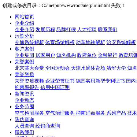
创建或修改目录：C:/inetpub/wwwroot/aierpurui/html 失败！
网站首页
企业介绍
企业介绍
发展历程
品牌打假
人才招聘
联系我们
污染分析
交通系统解析
体育场馆解析
动车地铁解析
治安系统解析
客户案例
企业集团
居家用户
知名机构
政府单位
金融银行
教育培
荣誉案例
北京某大会堂
全国运动会
天津水滴体育场
清华大学
知名
荣誉资质
荣誉资质视频
企业荣誉证书
德国实用新型专利证书
国内
抑菌率报告
信用中国证明
新闻资讯
企业动态
业务范围
空气检测服务
空气治理服务
抑菌消毒服务
系列产品
技术
防伪查询
人员查询
经销商查询
联系我们